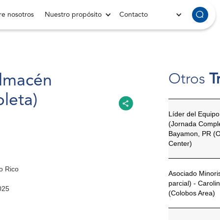
e nosotros
Nuestro propósito
Contacto
Otros
T
Almacén
leta)
Líder del Equip
(Jornada Comple
Bayamon, PR (O
Center)
o Rico
Asociado Minori
parcial) - Caroli
025
(Colobos Area)