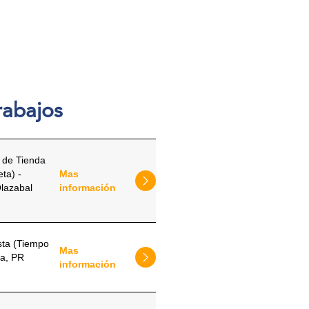
rabajos
o de Tienda
ta) -
Mas
lazabal
información
sta (Tiempo
Mas
na, PR
información