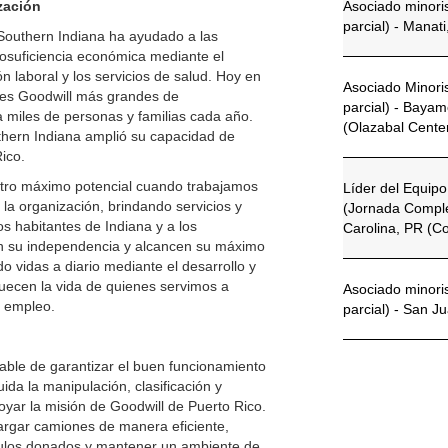
zación
Asociado minori
parcial) - Manat
Southern Indiana ha ayudado a las
osuficiencia económica mediante el
n laboral y los servicios de salud. Hoy en
Asociado Minori
nes Goodwill más grandes de
parcial) - Baya
a miles de personas y familias cada año.
(Olazabal Cente
thern Indiana amplió su capacidad de
ico.
ro máximo potencial cuando trabajamos
Líder del Equip
 la organización, brindando servicios y
(Jornada Comple
s habitantes de Indiana y a los
Carolina, PR (C
n su independencia y alcancen su máximo
 vidas a diario mediante el desarrollo y
iquecen la vida de quienes servimos a
Asociado minori
l empleo.
parcial) - San J
able de garantizar el buen funcionamiento
uida la manipulación, clasificación y
yar la misión de Goodwill de Puerto Rico.
argar camiones de manera eficiente,
ículos donados y mantener un ambiente de