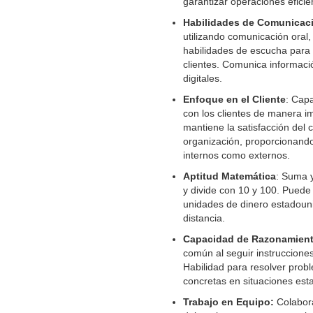
garantizar operaciones eficie
Habilidades de Comunicac
utilizando comunicación oral,
habilidades de escucha para
clientes. Comunica informaci
digitales.
Enfoque en el Cliente
:
Capa
con los clientes de manera im
mantiene la satisfacción del c
organización, proporcionando 
internos como externos.
Aptitud Matemática
:
Suma y 
y divide con 10 y 100. Puede 
unidades de dinero estadoun
distancia.
Capacidad de Razonamient
común al seguir instruccione
Habilidad para resolver prob
concretas en situaciones est
Trabajo en Equipo:
Colabora