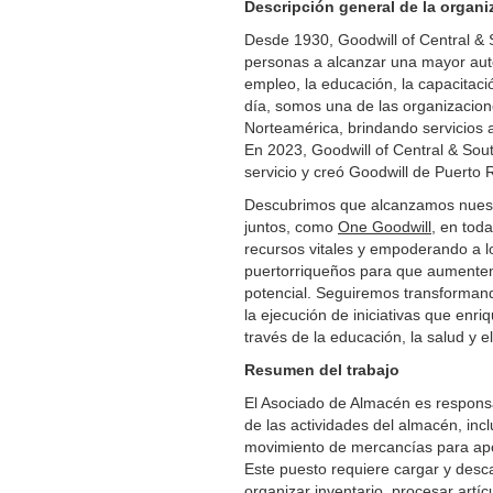
Descripción general de la organi
Desde 1930, Goodwill of Central & 
personas a alcanzar una mayor aut
empleo, la educación, la capacitació
día, somos una de las organizacio
Norteamérica, brindando servicios 
En 2023, Goodwill of Central & Sou
servicio y creó Goodwill de Puerto R
Descubrimos que alcanzamos nuest
juntos, como
One Goodwill
, en toda
recursos vitales y empoderando a lo
puertorriqueños para que aumente
potencial. Seguiremos transformando
la ejecución de iniciativas que enr
través de la educación, la salud y e
Resumen del trabajo
El Asociado de Almacén es respons
de las actividades del almacén, incl
movimiento de mercancías para apo
Este puesto requiere cargar y desc
organizar inventario, procesar art