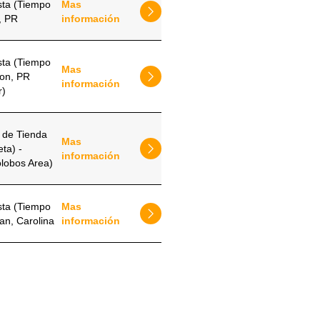
sta (Tiempo
Mas
i, PR
información
sta (Tiempo
Mas
mon, PR
información
r)
o de Tienda
Mas
ta) -
información
olobos Area)
sta (Tiempo
Mas
uan, Carolina
información