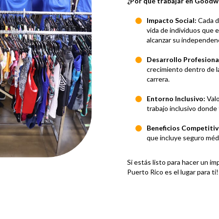
¿Por qué trabajar en Goodwi
Impacto Social:
Cada dí
vida de individuos que e
alcanzar su independenc
Desarrollo Profesiona
crecimiento dentro de l
carrera.
Entorno Inclusivo:
Valo
trabajo inclusivo donde
Beneficios Competiti
que incluye seguro médi
Si estás listo para hacer un i
Puerto Rico es el lugar para ti!