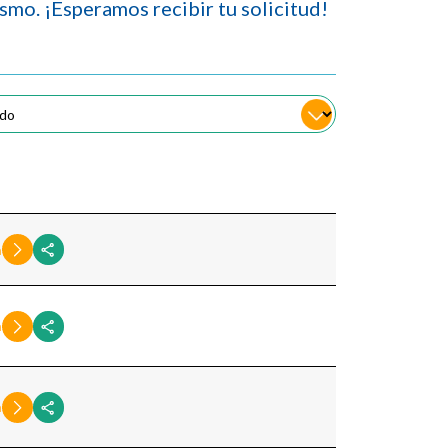
smo. ¡Esperamos recibir tu solicitud!
n
n
n